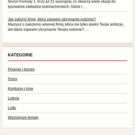
Sezon Formuły 1. liczy aż 21 wyścigów, co stwarza wiele okazji do
typowania zakładów bukmacherskich. Gdzie i …
Jak założyć firmę, która zapewni utrzymanie rodzinie?
Marzysz o założeniu własnej firmy, która nie tylko spełni Twoje ambicje,
ale także zapewni utrzymanie Twojej rodzinie? …
KATEGORIE
Finanse i biznes
Forex
Konkursy i inne
Loterie
Lotto
Ważniejsze tematy