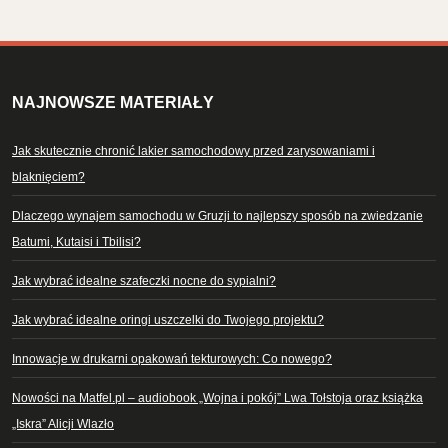
NAJNOWSZE MATERIAŁY
Jak skutecznie chronić lakier samochodowy przed zarysowaniami i
blaknięciem?
Dlaczego wynajem samochodu w Gruzji to najlepszy sposób na zwiedzanie
Batumi, Kutaisi i Tbilisi?
Jak wybrać idealne szafeczki nocne do sypialni?
Jak wybrać idealne oringi uszczelki do Twojego projektu?
Innowacje w drukarni opakowań tekturowych: Co nowego?
Nowości na Matfel.pl – audiobook „Wojna i pokój” Lwa Tołstoja oraz książka
„Iskra” Alicji Wlazło