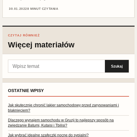
30.01.2022
8 MINUT CZYTANIA
CZYTAJ RÓWNIEŻ
Więcej materiałów
Szukaj:
Szukaj
OSTATNIE WPISY
Jak skutecznie chronić lakier samochodowy przed zarysowaniami i
blaknięciem?
Dlaczego wynajem samochodu w Gruzji to najlepszy sposób na
zwiedzanie Batumi, Kutaisi i Tbilisi?
Jak wybrać idealne szafeczki nocne do sypialni?