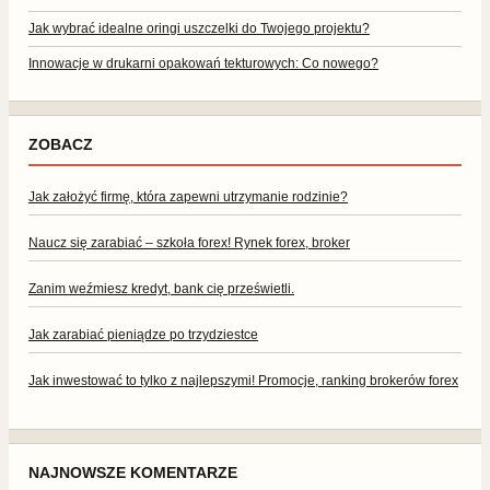
Jak wybrać idealne oringi uszczelki do Twojego projektu?
Innowacje w drukarni opakowań tekturowych: Co nowego?
ZOBACZ
Jak założyć firmę, która zapewni utrzymanie rodzinie?
Naucz się zarabiać – szkoła forex! Rynek forex, broker
Zanim weźmiesz kredyt, bank cię prześwietli.
Jak zarabiać pieniądze po trzydziestce
Jak inwestować to tylko z najlepszymi! Promocje, ranking brokerów forex
NAJNOWSZE KOMENTARZE