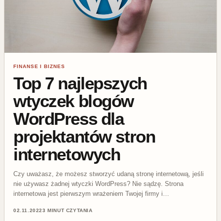
FINANSE I BIZNES
Top 7 najlepszych
wtyczek blogów
WordPress dla
projektantów stron
internetowych
Czy uważasz, że możesz stworzyć udaną stronę internetową, jeśli
nie używasz żadnej wtyczki WordPress? Nie sądzę. Strona
internetowa jest pierwszym wrażeniem Twojej firmy i…
02.11.2022
3 MINUT CZYTANIA