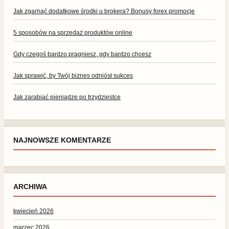
Jak zgarnąć dodatkowe środki u brokera? Bonusy forex promocje
5 sposobów na sprzedaż produktów online
Gdy czegoś bardzo pragniesz, gdy bardzo chcesz
Jak sprawić, by Twój biznes odniósł sukces
Jak zarabiać pieniądze po trzydziestce
NAJNOWSZE KOMENTARZE
ARCHIWA
kwiecień 2026
marzec 2026