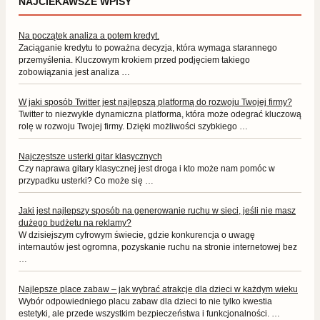
NAJCIEKAWSZE WPISY
Na początek analiza a potem kredyt.
Zaciąganie kredytu to poważna decyzja, która wymaga starannego
przemyślenia. Kluczowym krokiem przed podjęciem takiego
zobowiązania jest analiza …
W jaki sposób Twitter jest najlepszą platformą do rozwoju Twojej firmy?
Twitter to niezwykle dynamiczna platforma, która może odegrać kluczową
rolę w rozwoju Twojej firmy. Dzięki możliwości szybkiego …
Najczęstsze usterki gitar klasycznych
Czy naprawa gitary klasycznej jest droga i kto może nam pomóc w
przypadku usterki? Co może się …
Jaki jest najlepszy sposób na generowanie ruchu w sieci, jeśli nie masz
dużego budżetu na reklamy?
W dzisiejszym cyfrowym świecie, gdzie konkurencja o uwagę
internautów jest ogromna, pozyskanie ruchu na stronie internetowej bez
…
Najlepsze place zabaw – jak wybrać atrakcje dla dzieci w każdym wieku
Wybór odpowiedniego placu zabaw dla dzieci to nie tylko kwestia
estetyki, ale przede wszystkim bezpieczeństwa i funkcjonalności. …