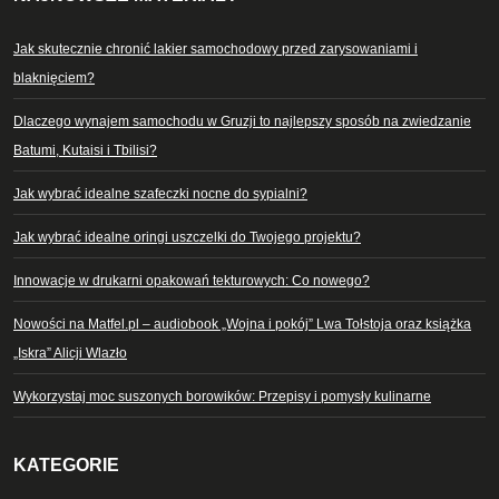
Jak skutecznie chronić lakier samochodowy przed zarysowaniami i
blaknięciem?
Dlaczego wynajem samochodu w Gruzji to najlepszy sposób na zwiedzanie
Batumi, Kutaisi i Tbilisi?
Jak wybrać idealne szafeczki nocne do sypialni?
Jak wybrać idealne oringi uszczelki do Twojego projektu?
Innowacje w drukarni opakowań tekturowych: Co nowego?
Nowości na Matfel.pl – audiobook „Wojna i pokój” Lwa Tołstoja oraz książka
„Iskra” Alicji Wlazło
Wykorzystaj moc suszonych borowików: Przepisy i pomysły kulinarne
KATEGORIE