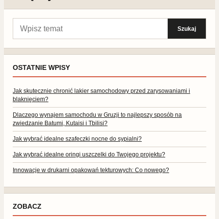
Szukaj:
Szukaj
OSTATNIE WPISY
Jak skutecznie chronić lakier samochodowy przed zarysowaniami i
blaknięciem?
Dlaczego wynajem samochodu w Gruzji to najlepszy sposób na
zwiedzanie Batumi, Kutaisi i Tbilisi?
Jak wybrać idealne szafeczki nocne do sypialni?
Jak wybrać idealne oringi uszczelki do Twojego projektu?
Innowacje w drukarni opakowań tekturowych: Co nowego?
ZOBACZ