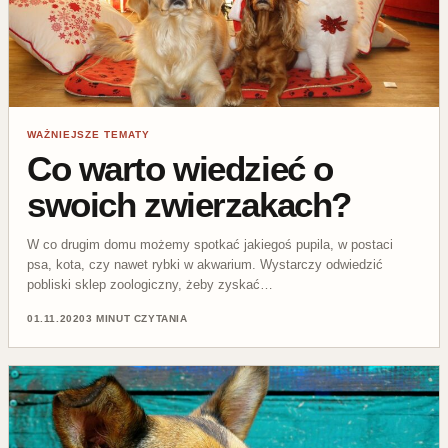
WAŻNIEJSZE TEMATY
Co warto wiedzieć o
swoich zwierzakach?
W co drugim domu możemy spotkać jakiegoś pupila, w postaci
psa, kota, czy nawet rybki w akwarium. Wystarczy odwiedzić
pobliski sklep zoologiczny, żeby zyskać…
01.11.2020
3 MINUT CZYTANIA