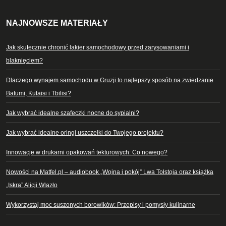
NAJNOWSZE MATERIAŁY
Jak skutecznie chronić lakier samochodowy przed zarysowaniami i
blaknięciem?
Dlaczego wynajem samochodu w Gruzji to najlepszy sposób na zwiedzanie
Batumi, Kutaisi i Tbilisi?
Jak wybrać idealne szafeczki nocne do sypialni?
Jak wybrać idealne oringi uszczelki do Twojego projektu?
Innowacje w drukarni opakowań tekturowych: Co nowego?
Nowości na Matfel.pl – audiobook „Wojna i pokój” Lwa Tołstoja oraz książka
„Iskra” Alicji Wlazło
Wykorzystaj moc suszonych borowików: Przepisy i pomysły kulinarne