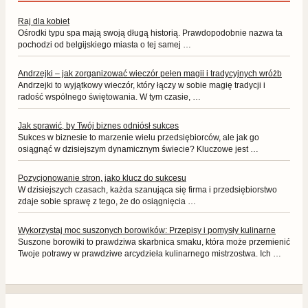
Raj dla kobiet
Ośrodki typu spa mają swoją długą historią. Prawdopodobnie nazwa ta
pochodzi od belgijskiego miasta o tej samej …
Andrzejki – jak zorganizować wieczór pełen magii i tradycyjnych wróżb
Andrzejki to wyjątkowy wieczór, który łączy w sobie magię tradycji i
radość wspólnego świętowania. W tym czasie, …
Jak sprawić, by Twój biznes odniósł sukces
Sukces w biznesie to marzenie wielu przedsiębiorców, ale jak go
osiągnąć w dzisiejszym dynamicznym świecie? Kluczowe jest …
Pozycjonowanie stron, jako klucz do sukcesu
W dzisiejszych czasach, każda szanująca się firma i przedsiębiorstwo
zdaje sobie sprawę z tego, że do osiągnięcia …
Wykorzystaj moc suszonych borowików: Przepisy i pomysły kulinarne
Suszone borowiki to prawdziwa skarbnica smaku, która może przemienić
Twoje potrawy w prawdziwe arcydzieła kulinarnego mistrzostwa. Ich …