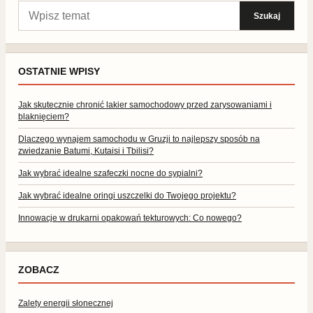
Szukaj:
Szukaj
OSTATNIE WPISY
Jak skutecznie chronić lakier samochodowy przed zarysowaniami i
blaknięciem?
Dlaczego wynajem samochodu w Gruzji to najlepszy sposób na
zwiedzanie Batumi, Kutaisi i Tbilisi?
Jak wybrać idealne szafeczki nocne do sypialni?
Jak wybrać idealne oringi uszczelki do Twojego projektu?
Innowacje w drukarni opakowań tekturowych: Co nowego?
ZOBACZ
Zalety energii słonecznej