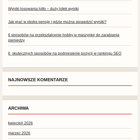
Wyniki losowania lotto – duży lotek wyniki
Jak grać w ekstra pensję i gdzie można sprawdzić wyniki?
6 sposobów na przekształcenie hobby w maszynkę do zarabiania
pieniędzy
6 skutecznych sposobów na podniesienie pozycji w rankingu SEO
NAJNOWSZE KOMENTARZE
ARCHIWA
kwiecień 2026
marzec 2026