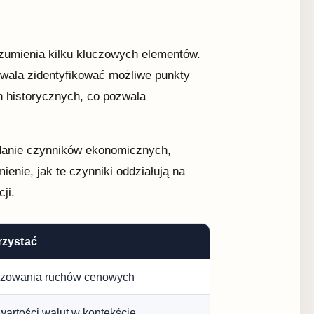
umienia kilku kluczowych elementów.
zwala zidentyfikować możliwe punkty
ch historycznych, co pozwala
adanie czynników ekonomicznych,
enie, jak te czynniki oddziałują na
ji.
rzystać
zowania ruchów cenowych
artości walut w kontekście