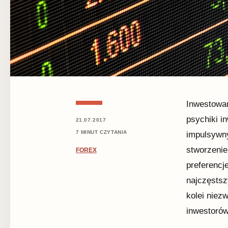
Inwestowan
psychiki i
21.07.2017
7 MINUT CZYTANIA
impulsywny
stworzenie 
FOREX
preferencj
najczęstsz
kolei niez
inwestorów