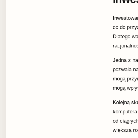
Inwestowan
co do przy
Dlatego wa
racjonalno
Jedną z na
pozwala na
mogą przyn
mogą wpły
Kolejną sk
komputera 
od ciągłyc
większą r