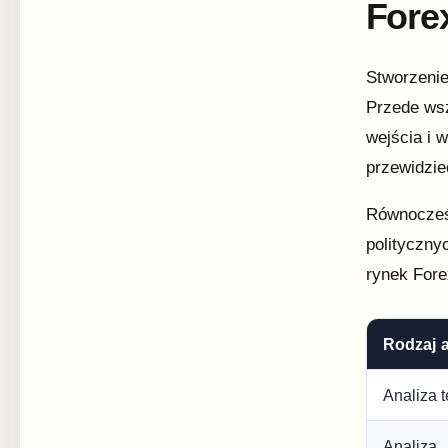
Fore
Stworzeni
Przede wsz
wejścia i 
przewidzie
Równocześn
polityczny
rynek Fore
Rodzaj a
Analiza 
Analiza