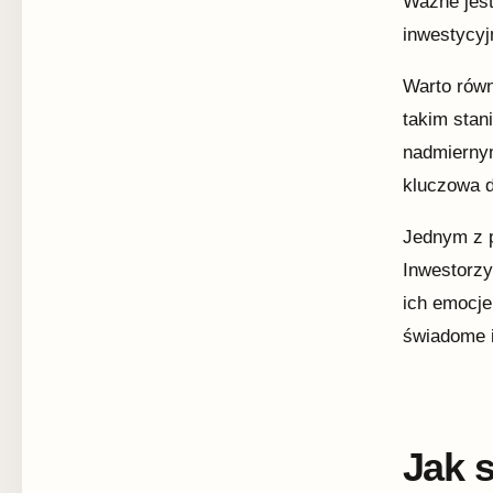
Ważne jest
inwestycyj
Warto rów
takim stan
nadmiernym
kluczowa d
Jednym z p
Inwestorzy
ich emocje
świadome i
Jak 