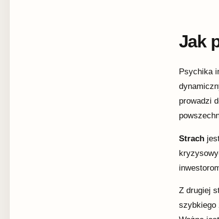
Jak 
Psychika i
dynamiczny
prowadzi d
powszechne
Strach
jes
kryzysowyc
inwestorom
Z drugiej s
szybkiego 