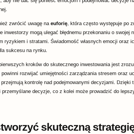
, aby nie dać się ponieść emocjom i podejmować decyzje na
nej.
nież zwrócić uwagę na
euforię
, która często występuje po
ie inwestorzy mogą ulegać błędnemu przekonaniu o swojej 
 ryzykiem i stratami. Świadomość własnych emocji oraz i
la sukcesu na rynku.
ierwszych kroków do skutecznego inwestowania jest zrozu
 powinni rozwijać umiejętności zarządzania stresem oraz u
 przejmują kontrolę nad podejmowanymi decyzjami. Dzięki
 przemyślane decyzje, co z kolei może prowadzić do lepsz
stworzyć skuteczną strategi