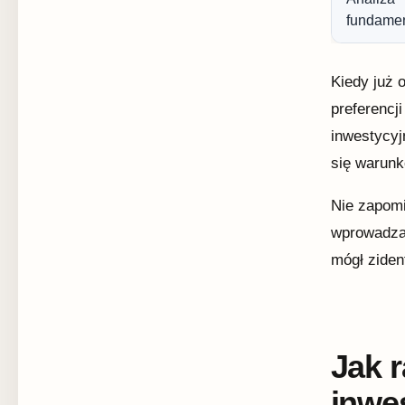
fundamen
Kiedy już 
preferencj
inwestycyj
się warunk
Nie zapomi
wprowadzan
mógł ziden
Jak 
inwe