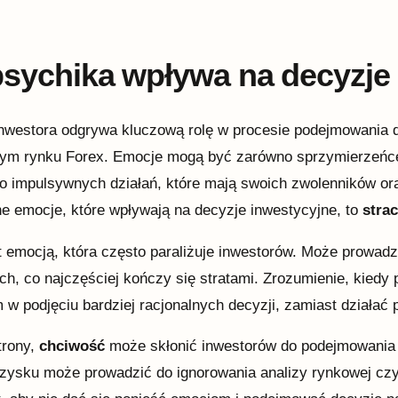
psychika wpływa na decyzje
nwestora odgrywa kluczową rolę w procesie podejmowania d
m rynku Forex. Emocje mogą być zarówno sprzymierzeńcem
o impulsywnych działań, które mają swoich zwolenników ora
 emocje, które wpływają na decyzje inwestycyjne, to
stra
t emocją, która często paraliżuje inwestorów. Może prowadz
h, co najczęściej kończy się stratami. Zrozumienie, kiedy
 w podjęciu bardziej racjonalnych decyzji, zamiast działać
trony,
chciwość
może skłonić inwestorów do podejmowania 
zysku może prowadzić do ignorowania analizy rynkowej cz