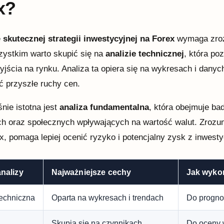
x?
e
skutecznej strategii inwestycyjnej na Forex
wymaga zroz
ystkim warto skupić się na
analizie technicznej
, która po
wyjścia na rynku. Analiza ta opiera się na wykresach i dany
ć przyszłe ruchy cen.
ie istotna jest
analiza fundamentalna
, która obejmuje b
ch oraz społecznych wpływających na wartość walut. Zrozumi
x, pomaga lepiej ocenić ryzyko i potencjalny zysk z inwestyc
nalizy
Najważniejsze cechy
Jak wyko
techniczna
Oparta na wykresach i trendach
Do progno
Skupia się na czynnikach
Do oceny w