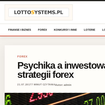
Przejdź do treści
FINANSE I BIZNES
FOREX
KONKURSY I INNE
LOTERIE
L
FOREX
Psychika a inwestowa
strategii forex
21.07.2017
7 MINUT CZYTANIA
Autor: admin