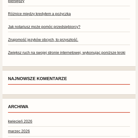
pieniędzy
Różnice między kredytem a pożyczką
Jak notariusz może pomóc przedsiębiorcy?
Znajomość języków obcych, to przyszłość.
Zwiększ ruch na swojej stronie internetowej, wykonując poniższe kroki
NAJNOWSZE KOMENTARZE
ARCHIWA
kwiecień 2026
marzec 2026