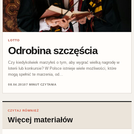
LOTTO
Odrobina szczęścia
Czy kiedykolwiek marzyłeś o tym, aby wygrać wielką nagrodę w
loterii lub konkursie? W Polsce istnieje wiele możliwości, które
mogą spełnić te marzenia, od…
08.04.2010
7 MINUT CZYTANIA
CZYTAJ RÓWNIEŻ
Więcej materiałów