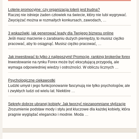
Loterie promocyjne: czy organizacja loterii jest trudna?
Raczej nie istnieje żaden człowiek na świecie, który nie lubi wygrywać.
Zwyciężać można w rozmaitych konkursach, zawodach, …
3 wskazówki, jak generować leady dla Twojego biznesu online
Jeśli masz marzenie o zarabianiu dużych pieniędzy, to musisz ciężko
pracować, aby to osiągnąć. Musisz ciężko pracować, …
Jak inwestować to tylko z najlepszymi! Promocje, ranking brokerów forex
Inwestowanie na rynku Forex może być ekscytującą przygodą, ale
wymaga odpowiedniej wiedzy i ostrożności. W obliczu licznych …
Psychologiczne ciekawostki
Ludzki umysł i jego funkcjonowanie fascynują nie tylko psychologów, ale
i zwykłych ludzi od wielu lat. Niektóre …
Sekrety dobrze ubranej kobiety: Jak tworzyć niezapomniane stylizacje
Zrozumienie podstaw mody i stylu jest kluczowe dla każdej kobiety, która
pragnie wyglądać elegancko i modnie. Moda …