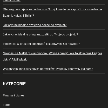
blaknięciem?
Dlaczego wynajem samochodu w Gruzji to najlepszy sposób na zwiedzanie
Batumi, Kutaisi i Tbilisi?
Jak wybrać idealne szafeczki nocne do sypialni?
Jak wybrać idealne oringi uszczelki do Twojego projektu?
Innowacje w drukarni opakowań tekturowych: Co nowego?
Nowości na Matfel.pl – audiobook „Wojna i pokój” Lwa Tołstoja oraz książka
„Iskra” Alicji Wlazło
Wykorzystaj moc suszonych borowików: Przepisy i pomysły kulinarne
KATEGORIE
Finanse i biznes
Forex