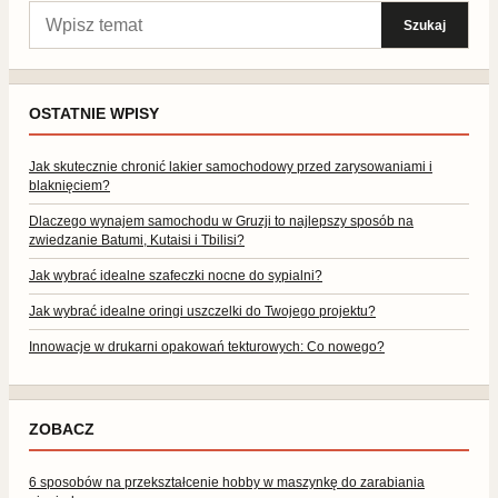
Szukaj:
Szukaj
OSTATNIE WPISY
Jak skutecznie chronić lakier samochodowy przed zarysowaniami i
blaknięciem?
Dlaczego wynajem samochodu w Gruzji to najlepszy sposób na
zwiedzanie Batumi, Kutaisi i Tbilisi?
Jak wybrać idealne szafeczki nocne do sypialni?
Jak wybrać idealne oringi uszczelki do Twojego projektu?
Innowacje w drukarni opakowań tekturowych: Co nowego?
ZOBACZ
6 sposobów na przekształcenie hobby w maszynkę do zarabiania