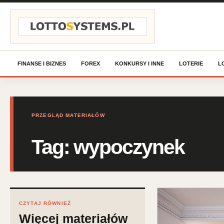
Przejdź do treści
FINANSE I BIZNES
FOREX
KONKURSY I INNE
LOTERIE
L
PRZEGLĄD MATERIAŁÓW
Tag:
wypoczynek
CZYTAJ RÓWNIEŻ
Więcej materiałów