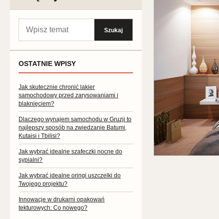
Szukaj:
Szukaj
OSTATNIE WPISY
Jak skutecznie chronić lakier
samochodowy przed zarysowaniami i
blaknięciem?
Dlaczego wynajem samochodu w Gruzji to
najlepszy sposób na zwiedzanie Batumi,
Kutaisi i Tbilisi?
Jak wybrać idealne szafeczki nocne do
sypialni?
Jak wybrać idealne oringi uszczelki do
Twojego projektu?
Innowacje w drukarni opakowań
tekturowych: Co nowego?