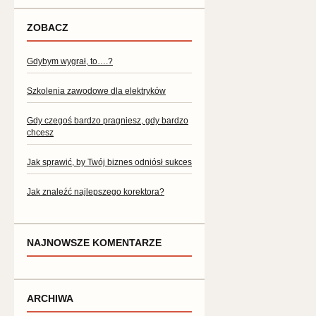
ZOBACZ
Gdybym wygrał, to….?
Szkolenia zawodowe dla elektryków
Gdy czegoś bardzo pragniesz, gdy bardzo
chcesz
Jak sprawić, by Twój biznes odniósł sukces
Jak znaleźć najlepszego korektora?
NAJNOWSZE KOMENTARZE
ARCHIWA