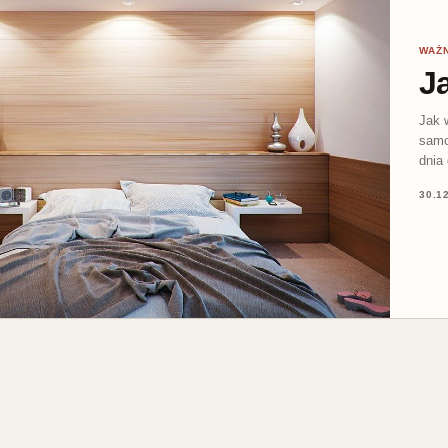
WAŻ
J
Jak 
samo
dnia
30.1