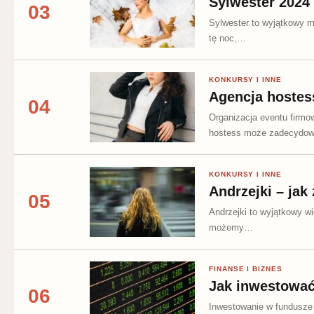
Sylwester 2024
03
Sylwester to wyjątkowy m
tę noc,…
KONKURSY I INNE
Agencja hostes
04
Organizacja eventu firmo
hostess może zadecydo
KONKURSY I INNE
Andrzejki – jak
05
Andrzejki to wyjątkowy wi
możemy…
FINANSE I BIZNES
Jak inwestowa
06
Inwestowanie w fundusze 