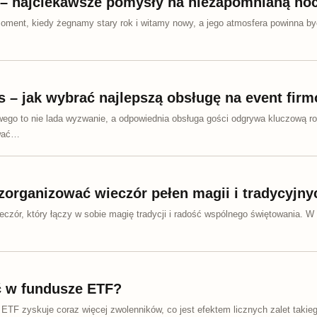
 – najciekawsze pomysły na niezapomnianą no
oment, kiedy żegnamy stary rok i witamy nowy, a jego atmosfera powinna b
s – jak wybrać najlepszą obsługę na event fir
wego to nie lada wyzwanie, a odpowiednia obsługa gości odgrywa kluczową ro
wać…
 zorganizować wieczór pełen magii i tradycyjn
eczór, który łączy w sobie magię tradycji i radość wspólnego świętowania. W
ć w fundusze ETF?
ETF zyskuje coraz więcej zwolenników, co jest efektem licznych zalet takie