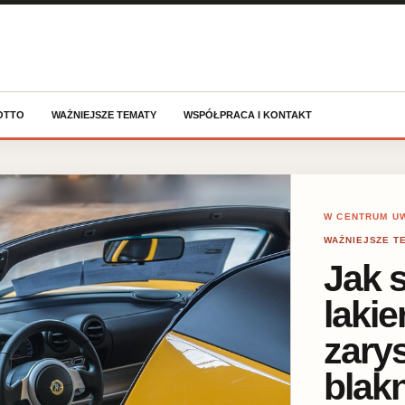
OTTO
WAŻNIEJSZE TEMATY
WSPÓŁPRACA I KONTAKT
W CENTRUM U
WAŻNIEJSZE T
Jak 
laki
zary
blak