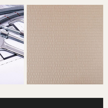
FINANSE I BIZNES
zczelki do
Innowacje w drukarni opakowań
tekturowych: Co nowego?