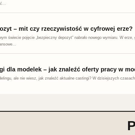
ać…
zyt – mit czy rzeczywistość w cyfrowej erze?
ym świecie pojęcie „bezpieczny depozyt” nabrało nowego wymiaru. W erze
inansowe…
gi dla modelek – jak znaleźć oferty pracy w mo
lingu, ale nie wiesz, jak znaleźć aktualne castingi? W dzisiejszych czasach
P