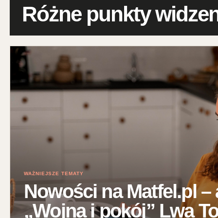
Różne punkty widzen
WAŻNIEJSZE TEMATY
Nowości na Matfel.pl –
„Wojna i pokój” Lwa To