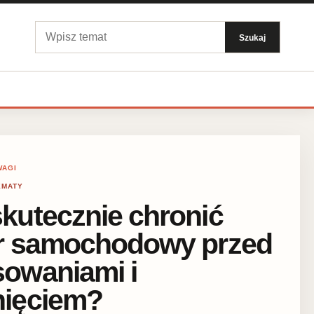
Szukaj:
Szukaj
WAGI
EMATY
skutecznie chronić
er samochodowy przed
sowaniami i
nięciem?