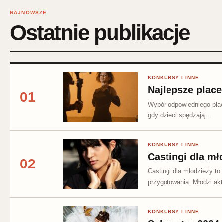
NAJNOWSZE
Ostatnie publikacje
KONKURSY I INNE
Najlepsze place
01
Wybór odpowiedniego placu
gdy dzieci spędzają…
KONKURSY I INNE
Castingi dla m
02
Castingi dla młodzieży to
przygotowania. Młodzi a
KONKURSY I INNE