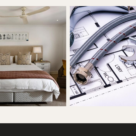
MATY
WAŻNIEJSZE TEMATY
dealne szafeczki nocne do
Jak wybrać idealne oringi us
Twojego projektu?